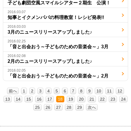
子ども劇団空風スマイルシアター２期生 公演！
2016.03.07
知事とイクメンパパの料理教室！レシピ発表!!
2016.03.03
3月のニュースリリースアップしました♪
2016.02.25
「音と出会おう～子どものための音楽会～」3月
2016.02.08
2月のニュースリリースアップしました♪
2016.02.05
「音と出会おう～子どものための音楽会～」2月
前へ
1
2
3
4
5
6
7
8
9
10
11
12
13
14
15
16
17
18
19
20
21
22
23
24
25
26
27
28
29
次へ