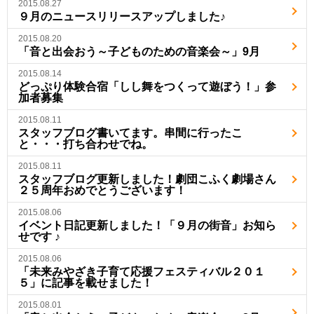
2015.08.27
９月のニュースリリースアップしました♪
2015.08.20
「音と出会おう～子どものための音楽会～」9月
2015.08.14
どっぷり体験合宿「しし舞をつくって遊ぼう！」参
加者募集
2015.08.11
スタッフブログ書いてます。串間に行ったこ
と・・・打ち合わせでね。
2015.08.11
スタッフブログ更新しました！劇団こふく劇場さん
２５周年おめでとうございます！
2015.08.06
イベント日記更新しました！「９月の街音」お知ら
せです ♪
2015.08.06
「未来みやざき子育て応援フェスティバル２０１
５」に記事を載せました！
2015.08.01