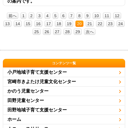
の案内です。
前へ
1
2
3
4
5
6
7
8
9
10
11
12
13
14
15
16
17
18
19
20
21
22
23
24
25
26
27
28
29
次へ
コンテンツ一覧
小戸地域子育て支援センター
宮崎市きよたけ児童文化センター
かのう児童センター
田野児童センター
田野地域子育て支援センター
ホーム