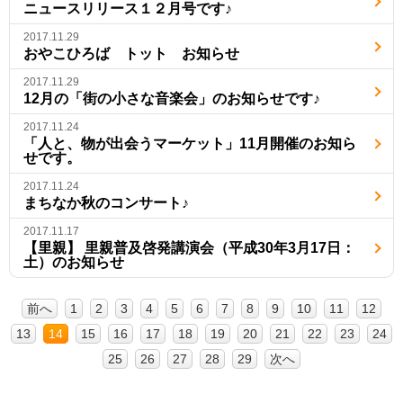
ニュースリリース１２月号です♪
2017.11.29
おやこひろば トット お知らせ
2017.11.29
12月の「街の小さな音楽会」のお知らせです♪
2017.11.24
「人と、物が出会うマーケット」11月開催のお知ら
せです。
2017.11.24
まちなか秋のコンサート♪
2017.11.17
【里親】 里親普及啓発講演会（平成30年3月17日：
土）のお知らせ
前へ
1
2
3
4
5
6
7
8
9
10
11
12
13
14
15
16
17
18
19
20
21
22
23
24
25
26
27
28
29
次へ