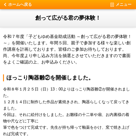
ホームへ戻る
メニュー
創って広がる君の夢体験！
令和７年度「子どもゆめ基金助成活動 ～創って広がる君の夢体験！
～」を開催いたします。年間５回、親子で参加する様々な楽しい創
作講座を計画しております。皆様のご参加お待ちしております。
尚、今年度より申し込み方法を抽選とさせていただきますので書面
をよくご確認の上、お申込みください。
ほっこり陶器雛②を開催しました。
令和８年１月２５日（日）13：00よりほっこり陶器雛②が開催されまし
た。
１２月１４日に制作した作品が素焼きされ、陶器らしくなって戻ってき
ました。
今回は、それに絵付けをしました。お雛様の十二単や扇、お内裏様の着
物や尺などに丁寧に
筆で色をつけて完成です。先生が持ち帰って釉薬をかけ、窯で焼き上げ
れば完成です。