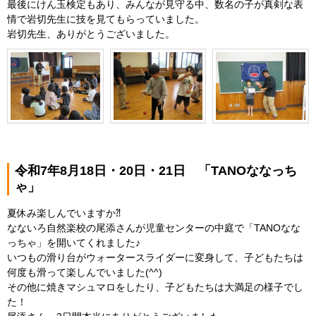
最後にけん玉検定もあり、みんなが見守る中、数名の子が真剣な表
情で岩切先生に技を見てもらっていました。
岩切先生、ありがとうございました。
令和7年8月18日・20日・21日 「TANOななっち
ゃ」
夏休み楽しんでいますか⁈
なないろ自然楽校の尾添さんが児童センターの中庭で「TANOなな
っちゃ」を開いてくれました♪
いつもの滑り台がウォータースライダーに変身して、子どもたちは
何度も滑って楽しんでいました(^^)
その他に焼きマシュマロをしたり、子どもたちは大満足の様子でし
た！