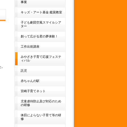
事業
キッズ・アート基金 鑑賞教室
子ども劇団空風スマイルシア
ター
創って広がる君の夢体験！
工作出前講座
みやざき子育て応援フェステ
ィバル
た。
託児
赤ちゃんの駅
宮崎子育てネット
児童虐待防止及び対応のため
の研修
体罰によらない子育て等の研
修