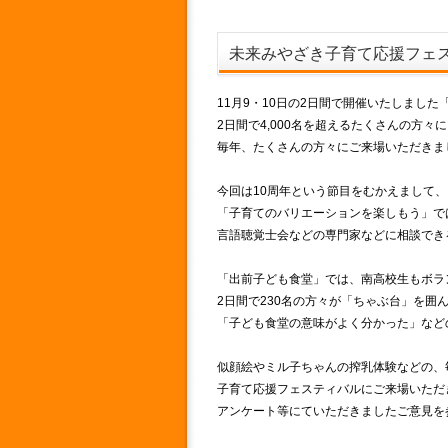
未来みやざき子育て応援フェステ
11月9・10日の2日間で開催いたしました
2日間で4,000名を超えるたくさんの方々
毎年、たくさんの方々にご来場いただきま
今回は10周年という節目をむかえまして
「子育てのバリエーションを楽しもう」で
言語聴覚士会などの専門家などに相談でき
「出前子ども食堂」では、南高校生もボラ
2日間で230名の方々が「ちゃぶ台」を囲
「子ども食堂の意味がよく分かった」など
似顔絵やミル子ちゃんの搾乳体験などの、
子育て応援フェスティバルにご来場いただ
アンケート等にていただきましたご意見を