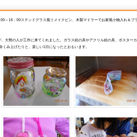
10：00～16：00ステンドグラス風リメイクビン、木製マドラーでお家風小物入れ＆プ
、大勢の人が工作に来てくれました。ガラス絵の具やアクリル絵の具、ポスターカ
命くみ上げたりと、楽しい1日になったとおもいます。