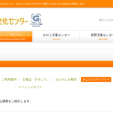
もが人として、おとなと共にのびやかで豊かに生きられる社会を目指します。
電話でのお
よたけ児童文化センター
かのう児童センター
田野児童センタ
takezidoubunkacenter
kanou
tanojido
ご利用案内
広報誌「すずしろ」
おたのしみ教室
きよたけダイアリー
イベントメモリー
な講座をご紹介します。