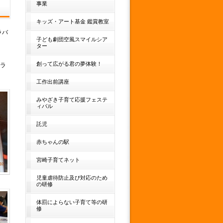
事業
キッズ・アート基金 鑑賞教室
ラバ
子ども劇団空風スマイルシア
ター
創って広がる君の夢体験！
ラ
工作出前講座
みやざき子育て応援フェステ
ィバル
託児
赤ちゃんの駅
宮崎子育てネット
児童虐待防止及び対応のため
の研修
体罰によらない子育て等の研
修