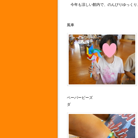
今年も涼しい館内で、のんびりゆっくり
風車 ストローで
ペーパービーズ 
ダ