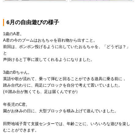
6月の自由遊びの様子
1歳のA君。
A君の今のブームはおもちゃを容れ物から出すこと。
前回は、ポンポン投げるように出していたおもちゃを、「どうぞは？」
と
声掛けると丁寧に渡してくれるようになりました。
3歳のBちゃん。
英語や歌が流れて、乗って弾むと回ることができる遊具に乗る前に，
踏み台代わりに、両足にブロックを自分で考えて置いていました。
(※踏み台が無くても、足は届くんですが）
年長児のC君。
園がお休みの日に、大型ブロックを積み上げて遊んでいました。
田野地域子育て支援センターでは、年齢ごとに、いろいろな遊びを楽し
むことができます。