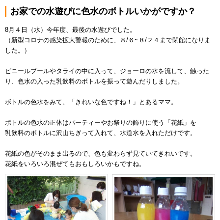
お家での水遊びに色水のボトルいかがですか？
8月４日（水）今年度、最後の水遊びでした。
（新型コロナの感染拡大警報のために、８/６~８/２４まで閉館になりま
した。）
ビニールプールやタライの中に入って、ジョーロの水を流して、触った
り、色水の入った乳飲料のボトルを振って遊んだりしました。
ボトルの色水をみて、「きれいな色ですね！」とあるママ。
ボトルの色水の正体はパーティーやお祭りの飾りに使う「花紙」を
乳飲料のボトルに沢山ちぎって入れて、水道水を入れただけです。
花紙の色がそのまま出るので、色も変わらず見ていてきれいです。
花紙をいろいろ混ぜてもおもしろいかもですね。