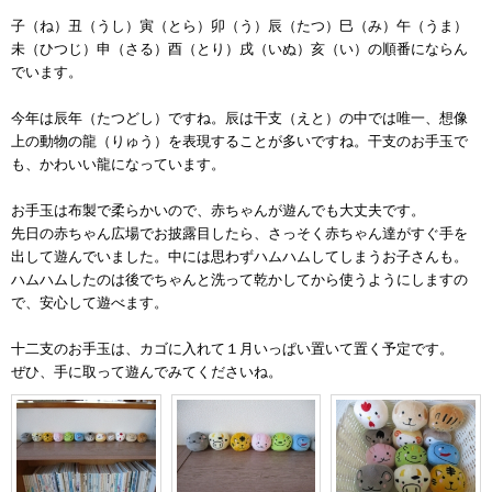
子（ね）丑（うし）寅（とら）卯（う）辰（たつ）巳（み）午（うま）
未（ひつじ）申（さる）酉（とり）戌（いぬ）亥（い）の順番にならん
でいます。
今年は辰年（たつどし）ですね。辰は干支（えと）の中では唯一、想像
上の動物の龍（りゅう）を表現することが多いですね。干支のお手玉で
も、かわいい龍になっています。
お手玉は布製で柔らかいので、赤ちゃんが遊んでも大丈夫です。
先日の赤ちゃん広場でお披露目したら、さっそく赤ちゃん達がすぐ手を
出して遊んでいました。中には思わずハムハムしてしまうお子さんも。
ハムハムしたのは後でちゃんと洗って乾かしてから使うようにしますの
で、安心して遊べます。
十二支のお手玉は、カゴに入れて１月いっぱい置いて置く予定です。
ぜひ、手に取って遊んでみてくださいね。