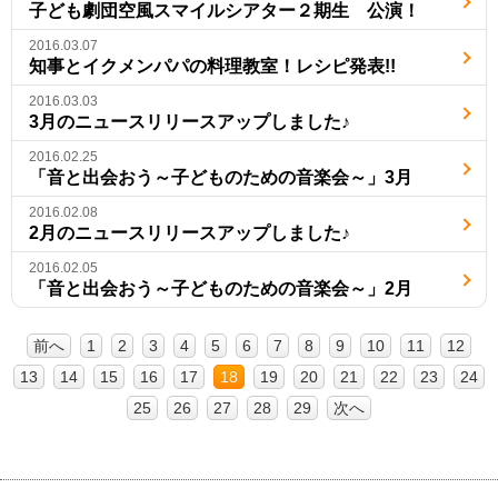
子ども劇団空風スマイルシアター２期生 公演！
2016.03.07
知事とイクメンパパの料理教室！レシピ発表!!
2016.03.03
3月のニュースリリースアップしました♪
2016.02.25
「音と出会おう～子どものための音楽会～」3月
2016.02.08
2月のニュースリリースアップしました♪
2016.02.05
「音と出会おう～子どものための音楽会～」2月
前へ
1
2
3
4
5
6
7
8
9
10
11
12
13
14
15
16
17
18
19
20
21
22
23
24
25
26
27
28
29
次へ