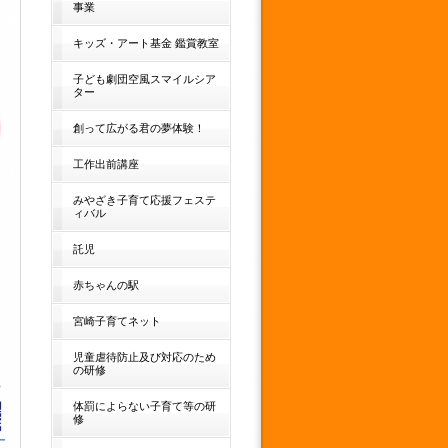
事業
キッズ・アート基金 鑑賞教室
子ども劇団空風スマイルシア
ター
創って広がる君の夢体験！
工作出前講座
みやざき子育て応援フェステ
ィバル
託児
赤ちゃんの駅
宮崎子育てネット
児童虐待防止及び対応のため
の研修
体罰によらない子育て等の研
修