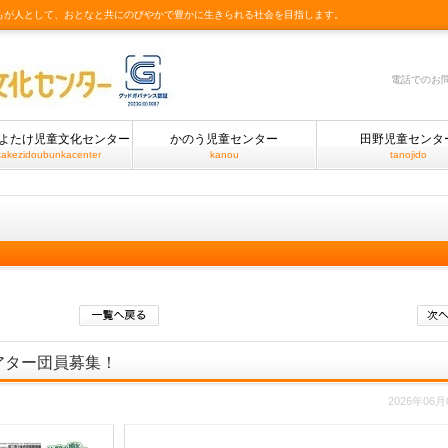
もが人として、おとなと共にのびやかで豊かに生きられる社会を目指します。
電話でのお
よたけ児童文化センター
かのう児童センター
田野児童センタ
takezidoubunkacenter
kanou
tanojido
アター団員募集！
2026年06月