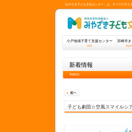
「みやざき子ども文化センター」は、すべての子ど
小戸地域子育て支援センター
宮崎市き
odo
kiyo
新着情報
topics
子ども劇団☆空風スマイルシ