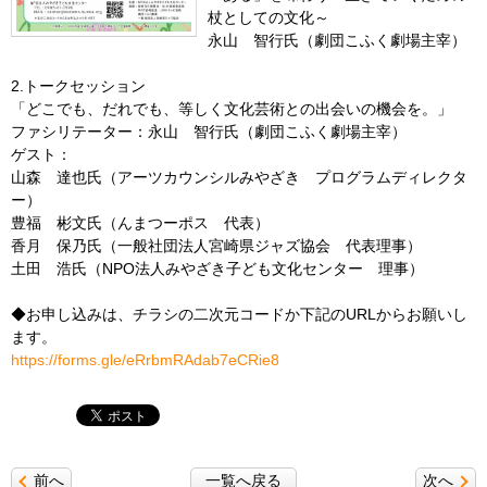
杖としての文化～
永山 智行氏（劇団こふく劇場主宰）
2.トークセッション
「どこでも、だれでも、等しく文化芸術との出会いの機会を。」
ファシリテーター：永山 智行氏（劇団こふく劇場主宰）
ゲスト：
山森 達也氏（アーツカウンシルみやざき プログラムディレクタ
ー）
豊福 彬文氏（んまつーポス 代表）
香月 保乃氏（一般社団法人宮崎県ジャズ協会 代表理事）
土田 浩氏（NPO法人みやざき子ども文化センター 理事）
◆お申し込みは、チラシの二次元コードか下記のURLからお願いし
ます。
https://forms.gle/eRrbmRAdab7eCRie8
前へ
一覧へ戻る
次へ